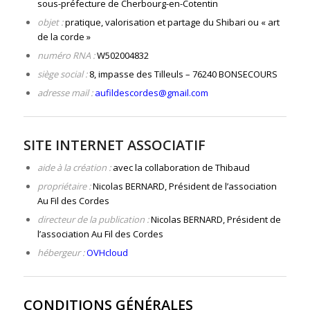
sous-préfecture de Cherbourg-en-Cotentin
objet :
pratique, valorisation et partage du Shibari ou « art
de la corde »
numéro RNA :
W502004832
siège social :
8, impasse des Tilleuls – 76240 BONSECOURS
adresse mail :
aufildescordes@gmail.com
SITE INTERNET ASSOCIATIF
aide à la création :
avec la collaboration de Thibaud
propriétaire :
Nicolas BERNARD, Président de l’association
Au Fil des Cordes
directeur de la publication :
Nicolas BERNARD, Président de
l’association Au Fil des Cordes
hébergeur :
OVHcloud
CONDITIONS GÉNÉRALES